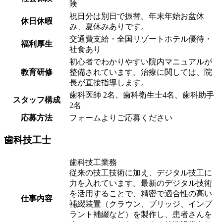
険
祝日分は別日で振替。年末年始お盆休
休日休暇
み、夏休みありです。
交通費支給・全国リゾートホテル優待・
福利厚生
社食あり
初心者でわかりやすい院内マニュアルが
教育研修
整備されています。治療に関しては、院
長が直接指導します。
歯科医師 2名、歯科衛生士4名、歯科助手
スタッフ構成
2名
応募方法
フォームよりご応募ください
歯科技工士
歯科技工業務
従来の技工技術に加え、デジタル技工に
力を入れています。最新のデジタル技術
を活用することで、精密で適合性の高い
仕事内容
補綴装置（クラウン、ブリッジ、インプ
ラント補綴など）を製作し、患者さんを