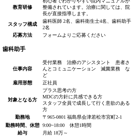
初心者でわかりやすい院内マニュアルが
教育研修
整備されています。治療に関しては、院
長が直接指導します。
歯科医師 2名、歯科衛生士4名、歯科助手
スタッフ構成
2名
応募方法
フォームよりご応募ください
歯科助手
受付業務 治療のアシスタント 患者さ
仕事内容
んとコミュニケーション 滅菌業務 な
ど
雇用形態
正社員
プラス思考の方
MDCの方針に共感できる方
対象となる方
スタッフ全員で成長して行く意欲のある
方
勤務地
〒965-0801 福島県会津若松市宮町2-1
勤務時間、休憩
9:00~18:00 休憩1時間
給与
月給 18万～