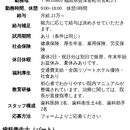
勤務地
〒965-0801 福島県会津若松市宮町2-1
勤務時間、休憩
9:00~18:00 休憩1時間
給与
月給 21万～
能力に応じて給与は決めさせていただき
給与補足
ます。
試用期間
あり（条件は同じ）
健康保険、厚生年金、雇用保険、労災保
社会保険
険
週休2日・祝日分は別日で振替。年末年始
休日休暇
お盆休み、夏休みありです。
交通費支給・全国リゾートホテル優待・
福利厚生
社食あり
初心者でわかりやすい院内マニュアルが
教育研修
整備されています。治療に関しては、院
長が直接指導します。
歯科医師 2名、歯科衛生士4名、歯科助手
スタッフ構成
2名
応募方法
フォームよりご応募ください
歯科衛生士（パート）