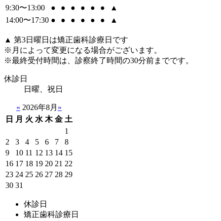
9:30〜13:00
●
●
●
●
●
●
▲
14:00〜17:30
●
●
●
●
●
●
▲
▲ 第3日曜日は矯正歯科診療日です
※月によって変更になる場合がございます。
※最終受付時間は、診察終了時間の30分前までです。
休診日
日曜、祝日
«
2026年8月
»
日
月
火
水
木
金
土
1
2
3
4
5
6
7
8
9
10
11
12
13
14
15
16
17
18
19
20
21
22
23
24
25
26
27
28
29
30
31
休診日
矯正歯科診療日