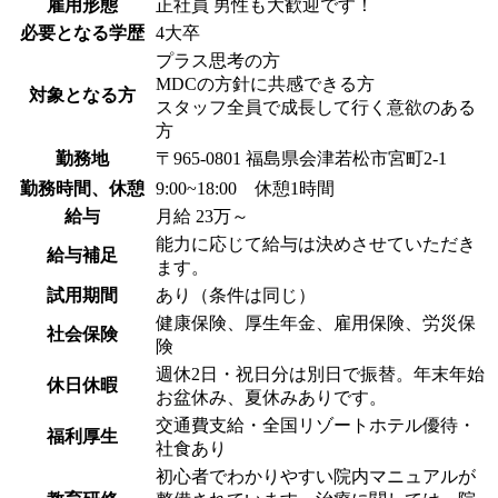
雇用形態
正社員 男性も大歓迎です！
必要となる学歴
4大卒
プラス思考の方
MDCの方針に共感できる方
対象となる方
スタッフ全員で成長して行く意欲のある
方
勤務地
〒965-0801 福島県会津若松市宮町2-1
勤務時間、休憩
9:00~18:00 休憩1時間
給与
月給 23万～
能力に応じて給与は決めさせていただき
給与補足
ます。
試用期間
あり（条件は同じ）
健康保険、厚生年金、雇用保険、労災保
社会保険
険
週休2日・祝日分は別日で振替。年末年始
休日休暇
お盆休み、夏休みありです。
交通費支給・全国リゾートホテル優待・
福利厚生
社食あり
初心者でわかりやすい院内マニュアルが