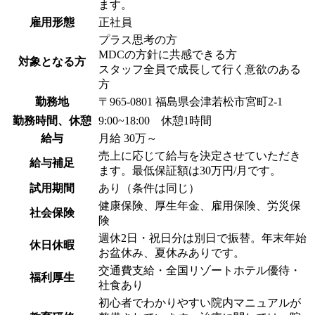
ます。
雇用形態
正社員
プラス思考の方
MDCの方針に共感できる方
対象となる方
スタッフ全員で成長して行く意欲のある
方
勤務地
〒965-0801 福島県会津若松市宮町2-1
勤務時間、休憩
9:00~18:00 休憩1時間
給与
月給 30万～
売上に応じて給与を決定させていただき
給与補足
ます。最低保証額は30万円/月です。
試用期間
あり（条件は同じ）
健康保険、厚生年金、雇用保険、労災保
社会保険
険
週休2日・祝日分は別日で振替。年末年始
休日休暇
お盆休み、夏休みありです。
交通費支給・全国リゾートホテル優待・
福利厚生
社食あり
初心者でわかりやすい院内マニュアルが