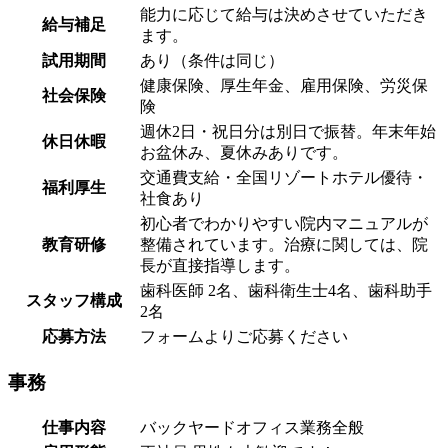
能力に応じて給与は決めさせていただき
給与補足
ます。
試用期間
あり（条件は同じ）
健康保険、厚生年金、雇用保険、労災保
社会保険
険
週休2日・祝日分は別日で振替。年末年始
休日休暇
お盆休み、夏休みありです。
交通費支給・全国リゾートホテル優待・
福利厚生
社食あり
初心者でわかりやすい院内マニュアルが
教育研修
整備されています。治療に関しては、院
長が直接指導します。
歯科医師 2名、歯科衛生士4名、歯科助手
スタッフ構成
2名
応募方法
フォームよりご応募ください
事務
仕事内容
バックヤードオフィス業務全般