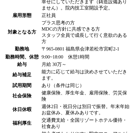
幸せにしていただきます（鋳造設備あり
ません）。院内技工室開設予定。
雇用形態
正社員
プラス思考の方
MDCの方針に共感できる方
対象となる方
スタッフ全員で成長して行く意欲のある
方
勤務地
〒965-0801 福島県会津若松市宮町2-1
勤務時間、休憩
9:00~18:00 休憩1時間
給与
月給 30万～
能力に応じて給与は決めさせていただき
給与補足
ます。
試用期間
あり（条件は同じ）
健康保険、厚生年金、雇用保険、労災保
社会保険
険
週休2日・祝日分は別日で振替。年末年始
休日休暇
お盆休み、夏休みありです。
交通費支給・全国リゾートホテル優待・
福利厚生
社食あり