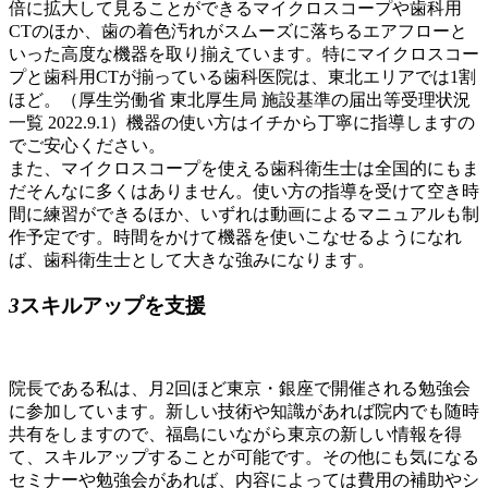
倍に拡大して見ることができるマイクロスコープや歯科用
CTのほか、歯の着色汚れがスムーズに落ちるエアフローと
いった高度な機器を取り揃えています。特にマイクロスコー
プと歯科用CTが揃っている歯科医院は、東北エリアでは1割
ほど。（厚生労働省 東北厚生局 施設基準の届出等受理状況
一覧 2022.9.1）機器の使い方はイチから丁寧に指導しますの
でご安心ください。
また、マイクロスコープを使える歯科衛生士は全国的にもま
だそんなに多くはありません。使い方の指導を受けて空き時
間に練習ができるほか、いずれは動画によるマニュアルも制
作予定です。時間をかけて機器を使いこなせるようになれ
ば、歯科衛生士として大きな強みになります。
3
スキルアップを支援
院長である私は、月2回ほど東京・銀座で開催される勉強会
に参加しています。新しい技術や知識があれば院内でも随時
共有をしますので、福島にいながら東京の新しい情報を得
て、スキルアップすることが可能です。その他にも気になる
セミナーや勉強会があれば、内容によっては費用の補助やシ